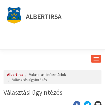
ALBERTIRSA
Navig
átkap
Albertirsa
Választási információk
Választási ügyintézés
Választási ügyintézés