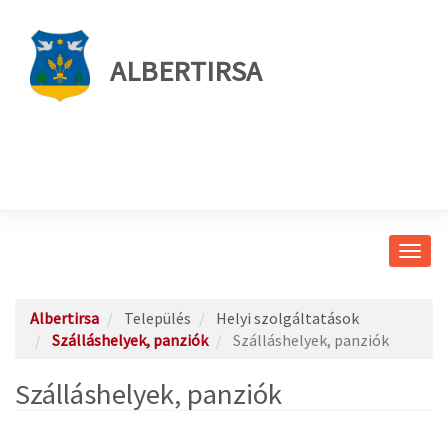
ALBERTIRSA
Navig
átkap
Albertirsa
Település
Helyi szolgáltatások
Szálláshelyek, panziók
Szálláshelyek, panziók
Szálláshelyek, panziók