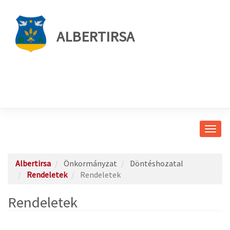
ALBERTIRSA
Navig
átkap
Albertirsa
Önkormányzat
Döntéshozatal
Rendeletek
Rendeletek
Rendeletek