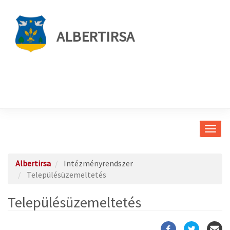
ALBERTIRSA
Navig
átkap
Albertirsa
Intézményrendszer
Településüzemeltetés
Településüzemeltetés