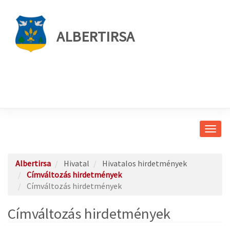
ALBERTIRSA
Navig
átkap
Albertirsa
Hivatal
Hivatalos hirdetmények
Címváltozás hirdetmények
Címváltozás hirdetmények
Címváltozás hirdetmények