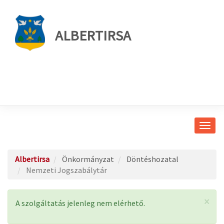
ALBERTIRSA
Navig
átkap
Albertirsa
Önkormányzat
Döntéshozatal
Nemzeti Jogszabálytár
×
Állapotüzenet
A szolgáltatás jelenleg nem elérhető.