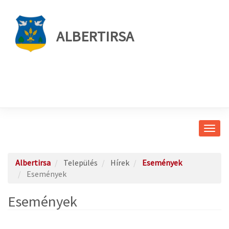
ALBERTIRSA
Navig
átkap
Albertirsa
Település
Hírek
Események
Események
Események