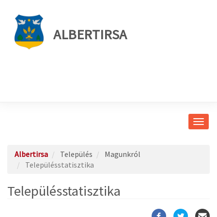
ALBERTIRSA
Navig
átkap
Albertirsa
Település
Magunkról
Településstatisztika
Településstatisztika