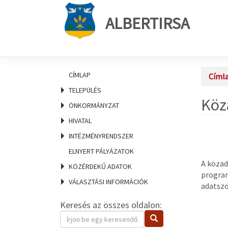
ALBERTIRSA
CÍMLAP
Címl
TELEPÜLÉS
Köz
ÖNKORMÁNYZAT
HIVATAL
INTÉZMÉNYRENDSZER
ELNYERT PÁLYÁZATOK
A közad
KÖZÉRDEKŰ ADATOK
program
VÁLASZTÁSI INFORMÁCIÓK
adatszo
Keresés az összes oldalon:
Keresendő
Keresés
kifejezés