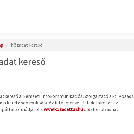
ap
Közadat kereső
adat kereső
atkereső a Nemzeti Infokommunikációs Szolgáltató zRt. Közada
ja keretében működik. Az intézmények feladatairól és az
lgáltatás módjáról a
www.kozadattar.hu
oldalon olvashat.